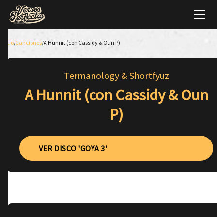
Inicio
/
Canciones
/
A Hunnit (con Cassidy & Oun P)
Termanology & Shortfyuz
A Hunnit (con Cassidy & Oun
P)
VER DISCO 'GOYA 3'