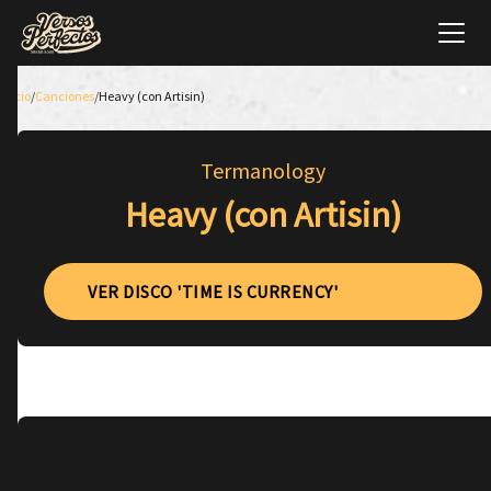
Inicio
/
Canciones
/
Heavy (con Artisin)
Termanology
Heavy (con Artisin)
VER DISCO 'TIME IS CURRENCY'