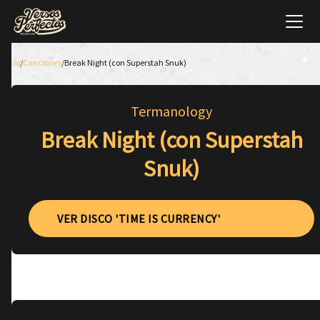
Inicio
/
Canciones
/
Break Night (con Superstah Snuk)
Termanology
Break Night (con Superstah
Snuk)
VER DISCO 'TIME IS CURRENCY'