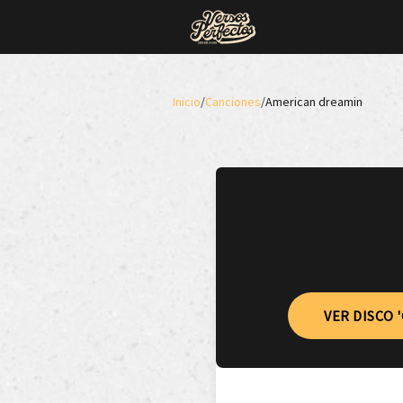
Inicio
/
Canciones
/
American dreamin
VER DISCO '