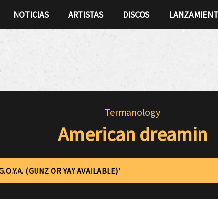
NOTICIAS
ARTISTAS
DISCOS
LANZAMIEN
Termanology
American dreamin
G.O.Y.A. (GUNZ OR YAY AVAILABLE)'