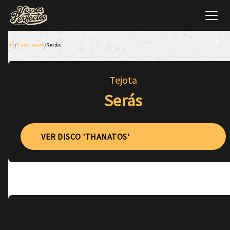
Inicio
/
Canciones
/
Serás
Tejota
Serás
VER DISCO 'THANATOS'