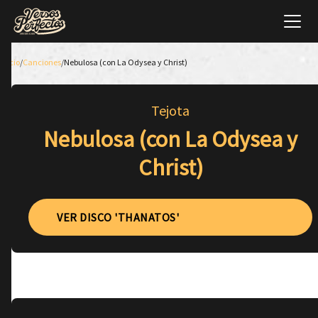
Inicio
/
Canciones
/
Nebulosa (con La Odysea y Christ)
Tejota
Nebulosa (con La Odysea y
Christ)
VER DISCO 'THANATOS'