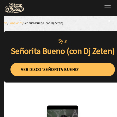
Inicio
/
Canciones
/
Señorita Bueno (con Dj Zeten)
Syla
Señorita Bueno (con Dj Zeten)
VER DISCO 'SEÑORITA BUENO'