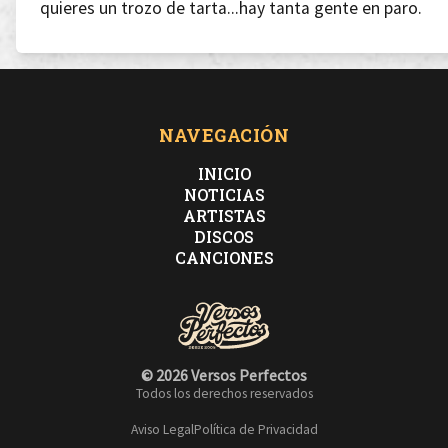
quieres un trozo de tarta...hay tanta gente en paro.
vamos a hablar cara a cara, déjate el teclado,
mantente claro...para, para, para, para, para, para!
NAVEGACIÓN
INICIO
NOTICIAS
ARTISTAS
DISCOS
Jaque mate a la reina y resurjo,
CANCIONES
mancho tu cara de macho de flujo, yo no espero,
empujo,
© 2026 Versos Perfectos
Todos los derechos reservados
soy del club de Group Home, Livin' Proof deduzco,
Aviso Legal
Política de Privacidad