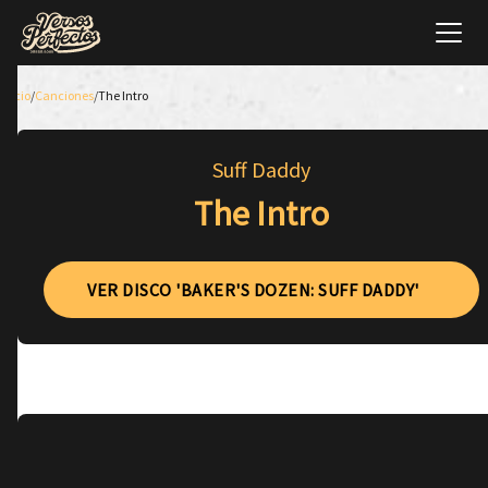
Inicio
/
Canciones
/
The Intro
Suff Daddy
The Intro
VER DISCO 'BAKER'S DOZEN: SUFF DADDY'