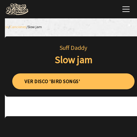
Inicio
/
Canciones
/
Slow jam
Suff Daddy
Slow jam
VER DISCO 'BIRD SONGS'