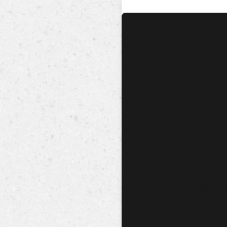
No hay audio ni video dis
esta canción