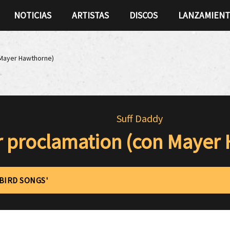
NOTICIAS
ARTISTAS
DISCOS
LANZAMIEN
 Mayer Hawthorne)
Suff Daddy
 proclamation (con Mayer
'BIRD SONGS'