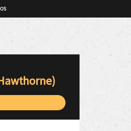
TOS
 Hawthorne)