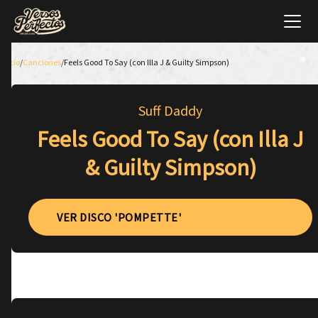
Inicio
/
Canciones
/
Feels Good To Say (con Illa J & Guilty Simpson)
Suff Daddy
Feels Good To Say (con Illa J
& Guilty Simpson)
VER DISCO 'POMPETTE'