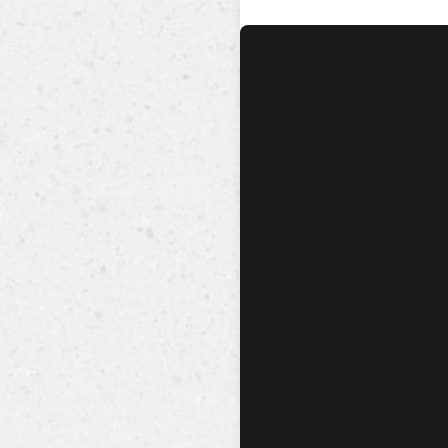
No hay audio ni video dis
esta canción