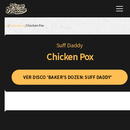
Inicio
/
Canciones
/
Chicken Pox
Suff Daddy
Chicken Pox
VER DISCO 'BAKER'S DOZEN: SUFF DADDY'