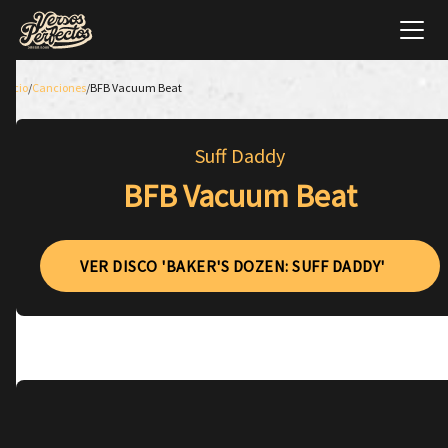
Inicio
/
Canciones
/
BFB Vacuum Beat
Suff Daddy
BFB Vacuum Beat
VER DISCO 'BAKER'S DOZEN: SUFF DADDY'