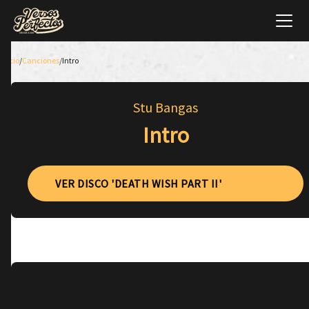
Inicio
/
Canciones
/
Intro
Stu Bangas
Intro
VER DISCO 'DEATH WISH PART II'