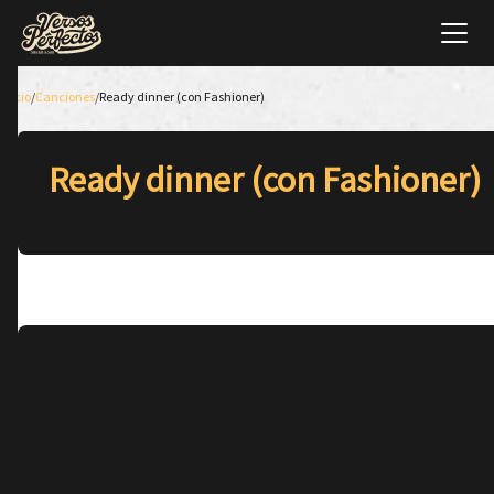
Inicio
/
Canciones
/
Ready dinner (con Fashioner)
Ready dinner (con Fashioner)