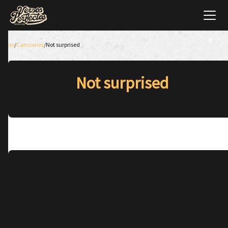
Inicio
/
Canciones
/
Not surprised
Not surprised