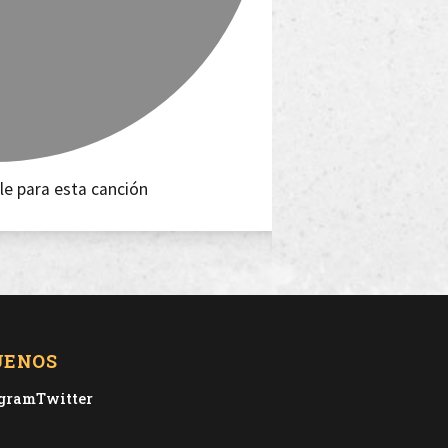
le para esta canción
UENOS
agram
Twitter