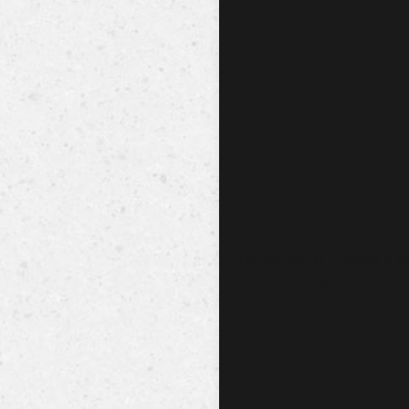
No hay audio ni video dis
esta canción