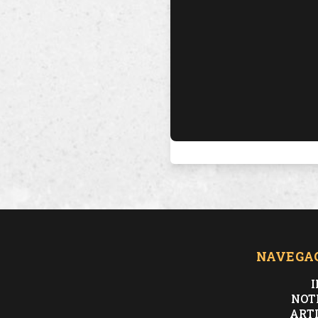
NAVEGA
I
NOT
ART