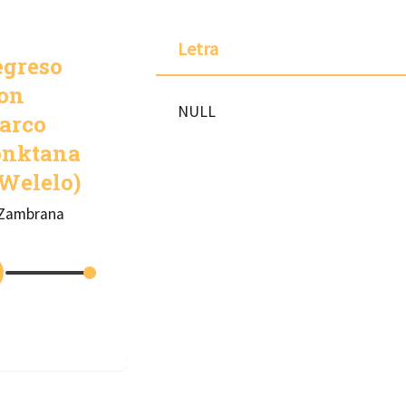
Letra
egreso
con
NULL
arco
onktana
Welelo)
 Zambrana