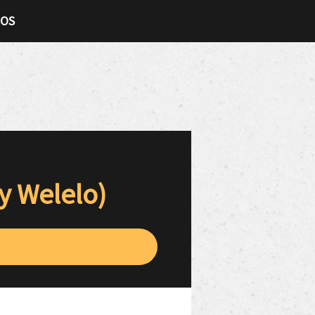
TOS
y Welelo)