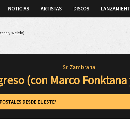
NOTICIAS
ARTISTAS
DISCOS
LANZAMIEN
tana y Welelo)
Sr. Zambrana
reso (con Marco Fonktana 
'POSTALES DESDE EL ESTE'