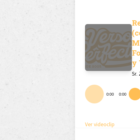
R
(
M
F
y 
Sr.
0:00
0:00
Ver videoclip