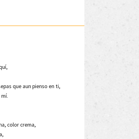
quí,
epas que aun pienso en ti,
 mí.
ena, color crema,
a,