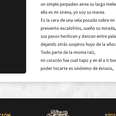
un simple parpadeo airea su larga mele
ella es mi sirena, yo soy su marea.
Es la cera de una vela posada sobre mi
presiento escalofríos, sueño su mirada
sus pasos hechizan y danzan entre pala
dejando atrás suspiros huyo de la añor
Todo parte de la misma raíz,
mi corazón fue cual tapiz y en él a ti bo
poder tocarte es sinónimo de éxtasis,
y estar así me hace feliz, firmado tu pa
Llévame donde la luz sea continua,
donde el mar llore angustiado preso de
hazme ver en tu regazo la luna,
y déjame morir cansado adornando co
CIÓN
SÍG