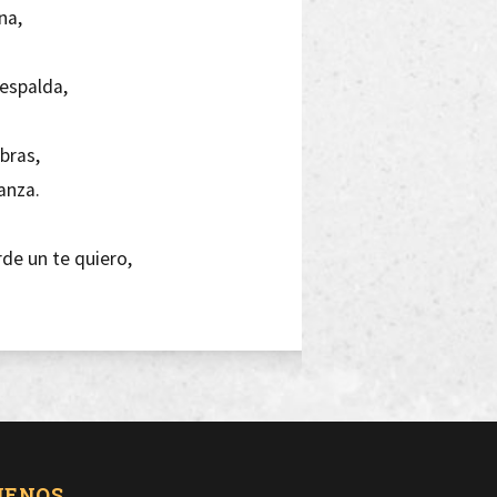
na,
 espalda,
,
bras,
anza.
rde un te quiero,
sajero.
 mis ilusiones,
razones.
UENOS