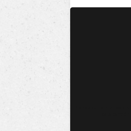
No hay audio ni video dis
esta canción