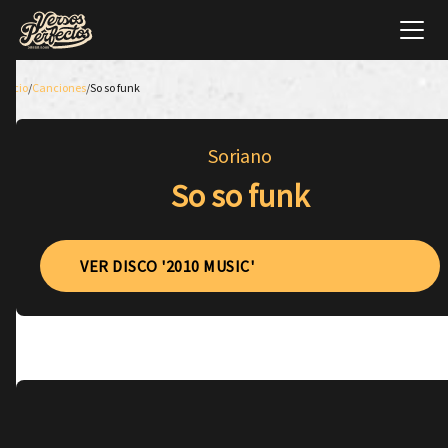
Inicio
/
Canciones
/
So so funk
Soriano
So so funk
VER DISCO '2010 MUSIC'