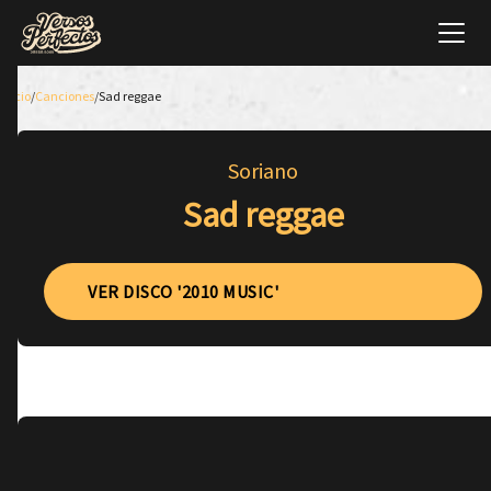
Inicio
/
Canciones
/
Sad reggae
Soriano
Sad reggae
VER DISCO '2010 MUSIC'