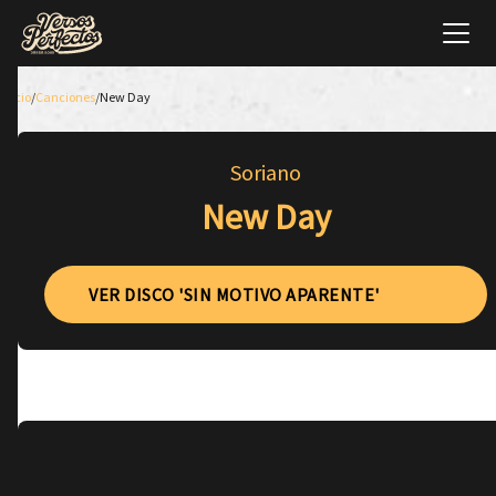
Inicio
/
Canciones
/
New Day
Soriano
New Day
VER DISCO 'SIN MOTIVO APARENTE'