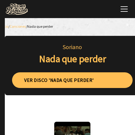
Inicio
/
Canciones
/
Nada que perder
Soriano
Nada que perder
VER DISCO 'NADA QUE PERDER'