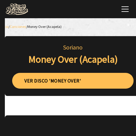
Inicio
/
Canciones
/
Money Over (Acapela)
Soriano
Money Over (Acapela)
VER DISCO 'MONEY OVER'