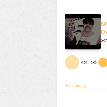
M
O
Sor
0:00
0:00
Ver videoclip