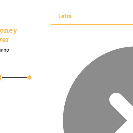
Letra
oney
ver
iano