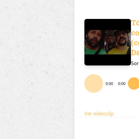
T
c
(c
Da
Sor
0:00
0:00
Ver videoclip