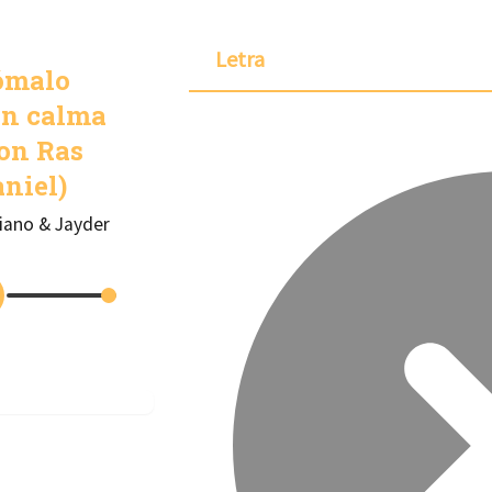
Letra
ómalo
on calma
on Ras
niel)
iano & Jayder