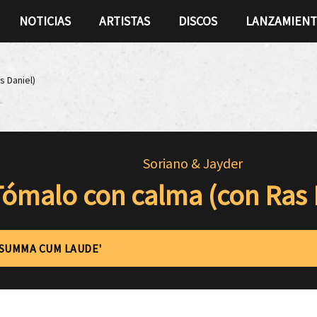
NOTICIAS
ARTISTAS
DISCOS
LANZAMIEN
s Daniel)
Soriano & Jayder
Tómalo con calma (con Ras 
'SUMMA CUM LAUDE'