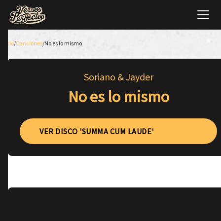
Inicio
/
Canciones
/
No es lo mismo
Soriano & Jayder
No es lo mismo
VER DISCO 'SUMMA CUM LAUDE'