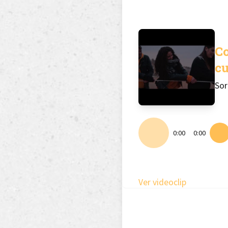
C
c
Sor
0:00
0:00
Ver videoclip