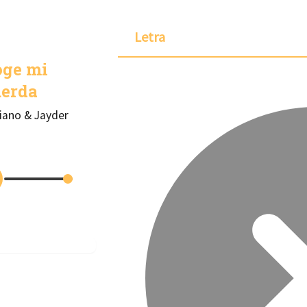
Letra
oge mi
uerda
iano & Jayder