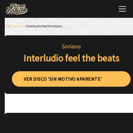
Inicio
/
Canciones
/
Interludio feel the beats
Soriano
Interludio feel the beats
VER DISCO 'SIN MOTIVO APARENTE'