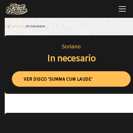
Inicio
/
Canciones
/
In necesario
Soriano
In necesario
VER DISCO 'SUMMA CUM LAUDE'