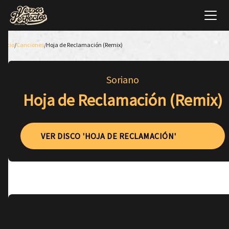
Inicio
/
Canciones
/
Hoja de Reclamación (Remix)
Soriano
Hoja de Reclamación (Remix)
VER DISCO 'HOJA DE RECLAMACIÓN'