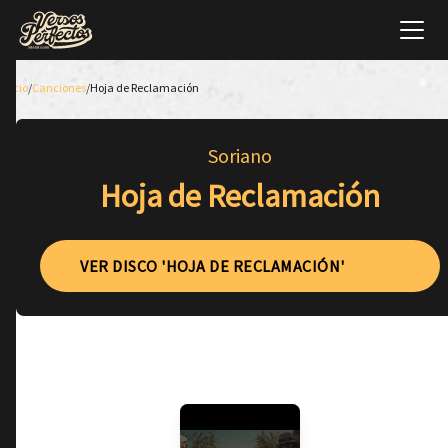
Inicio
/
Canciones
/
Hoja de Reclamación
Soriano
Hoja de Reclamación
VER DISCO 'HOJA DE RECLAMACIÓN'