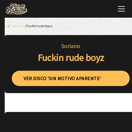
Inicio
/
Canciones
/
Fuckin rude boyz
Soriano
Fuckin rude boyz
VER DISCO 'SIN MOTIVO APARENTE'