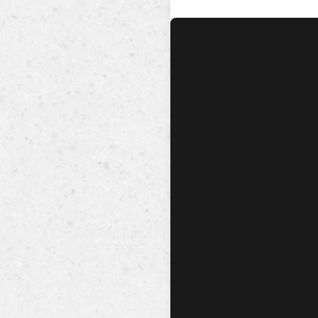
No hay audio ni video dis
esta canción