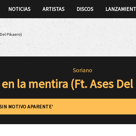
NOTICIAS
ARTISTAS
DISCOS
LANZAMIEN
 Del Pikaero)
Soriano
 en la mentira (Ft. Ases Del
'SIN MOTIVO APARENTE'