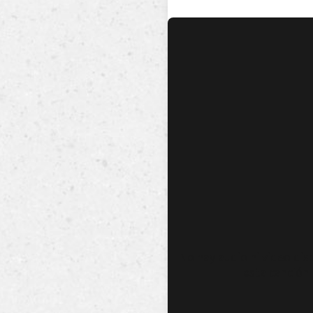
No hay audio ni video dis
esta canción