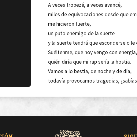
A veces tropezé, a veces avancé,
miles de equivocaciones desde que e
me hicieron fuerte,
un puto enemigo de la suerte
y la suerte tendrá que esconderse o le
Suéltenme, que hoy vengo con energía,
quién diría que mi rap sería la hostia.
Vamos a lo bestia, de noche y de día,
todavía provocamos tragedias, ¿sabías
Un director de orquesta tiene su batut
mira yo tengo dos, un bolígrafo y un pe
¿Tímido?, no alcohólico, lleno de líquido
pásatelo, cada día como un sábado.
Si no me mola el plan pues cojo y me ab
CIÓN
SÍG