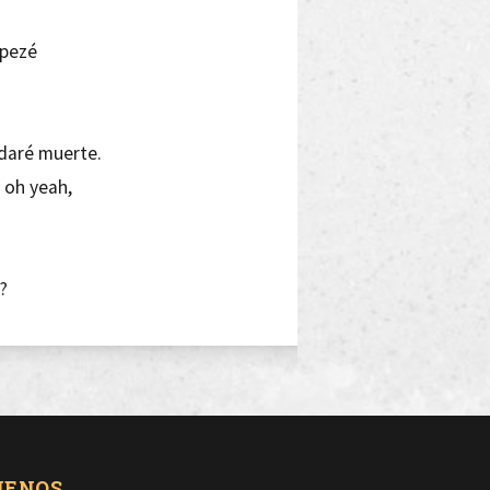
mpezé
 daré muerte.
 oh yeah,
?
a,
ta.
,
ro,
UENOS