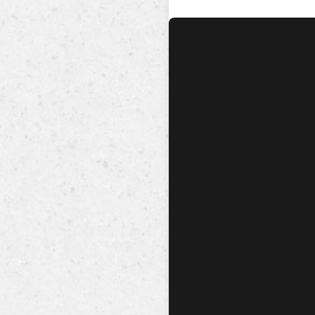
No hay audio ni video dis
esta canción