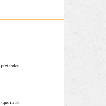
a
e pretenden.
en que nació.