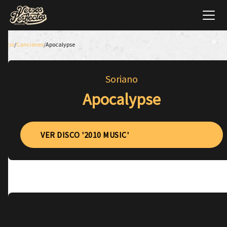
Inicio
/
Canciones
/
Apocalypse
Soriano
Apocalypse
VER DISCO '2010 MUSIC'