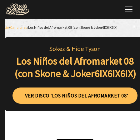
Inicio
/
Canciones
/
Los Niños del Afromarket 08 (con Skone & Joker6IX6IX6IX)
Sokez & Hide Tyson
Los Niños del Afromarket 08
(con Skone & Joker6IX6IX6IX)
VER DISCO 'LOS NIÑOS DEL AFROMARKET 08'