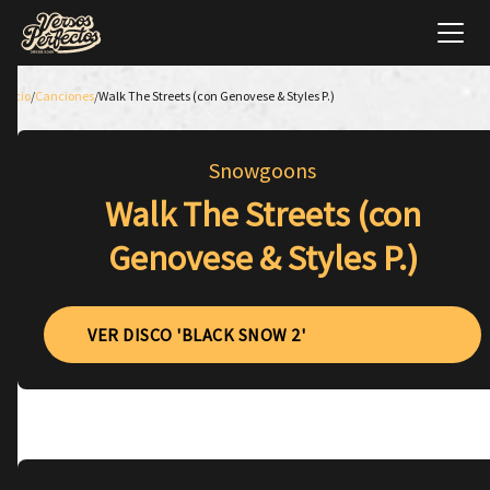
Inicio
/
Canciones
/
Walk The Streets (con Genovese & Styles P.)
Snowgoons
Walk The Streets (con
Genovese & Styles P.)
VER DISCO 'BLACK SNOW 2'