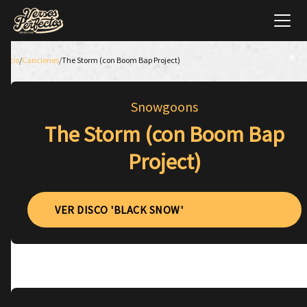
Inicio
/
Canciones
/
The Storm (con Boom Bap Project)
Snowgoons
The Storm (con Boom Bap
Project)
VER DISCO 'BLACK SNOW'