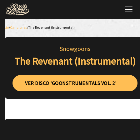
Inicio
/
Canciones
/
The Revenant (Instrumental)
Snowgoons
The Revenant (Instrumental)
VER DISCO 'GOONSTRUMENTALS VOL. 2'