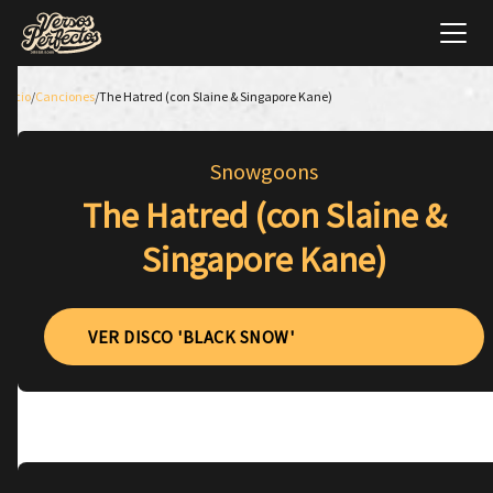
Inicio
/
Canciones
/
The Hatred (con Slaine & Singapore Kane)
Snowgoons
The Hatred (con Slaine &
Singapore Kane)
VER DISCO 'BLACK SNOW'