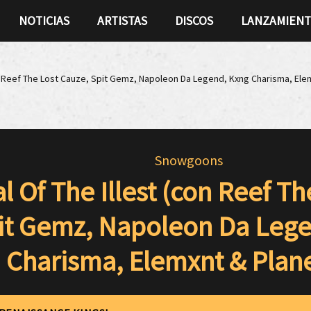
NOTICIAS
ARTISTAS
DISCOS
LANZAMIEN
on Reef The Lost Cauze, Spit Gemz, Napoleon Da Legend, Kxng Charisma, Ele
Snowgoons
l Of The Illest (con Reef T
it Gemz, Napoleon Da Lege
Charisma, Elemxnt & Plane