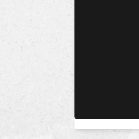
No hay audio ni video dis
esta canción