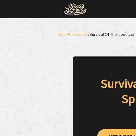
Inicio
/
Canciones
/
Survival Of The Illest (c
Surviva
Sp