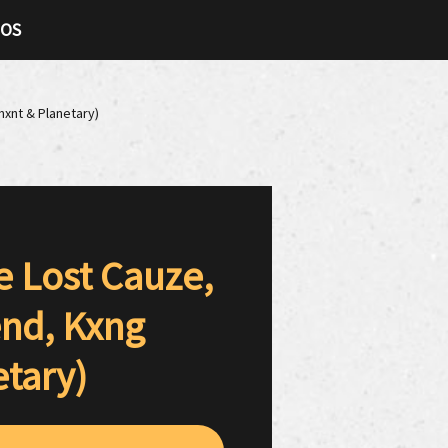
TOS
mxnt & Planetary)
he Lost Cauze,
nd, Kxng
tary)