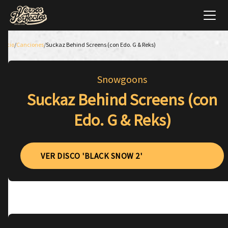
Inicio
/
Canciones
/
Suckaz Behind Screens (con Edo. G & Reks)
Snowgoons
Suckaz Behind Screens (con
Edo. G & Reks)
VER DISCO 'BLACK SNOW 2'