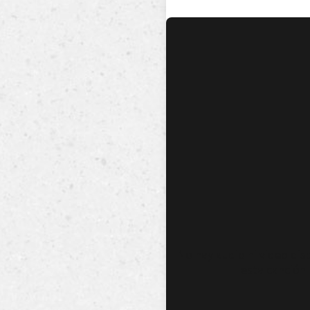
No hay audio ni video dis
esta canción