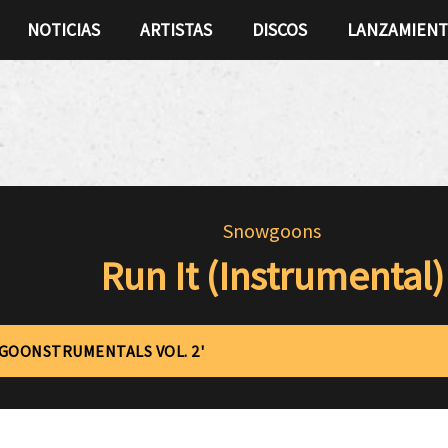
NOTICIAS
ARTISTAS
DISCOS
LANZAMIEN
Snowgoons
Run It (Instrumental)
'GOONSTRUMENTALS VOL. 2'