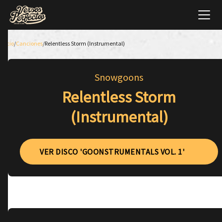
Inicio
/
Canciones
/
Relentless Storm (Instrumental)
Snowgoons
Relentless Storm
(Instrumental)
VER DISCO 'GOONSTRUMENTALS VOL. 1'