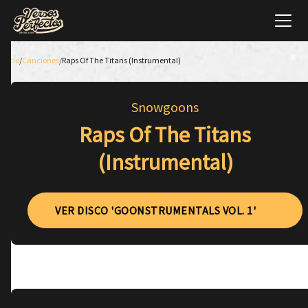
Inicio
/
Canciones
/
Raps Of The Titans (Instrumental)
Snowgoons
Raps Of The Titans
(Instrumental)
VER DISCO 'GOONSTRUMENTALS VOL. 1'