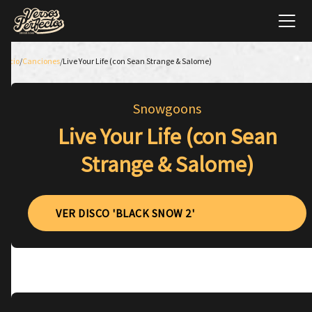
Inicio
/
Canciones
/
Live Your Life (con Sean Strange & Salome)
Snowgoons
Live Your Life (con Sean
Strange & Salome)
VER DISCO 'BLACK SNOW 2'