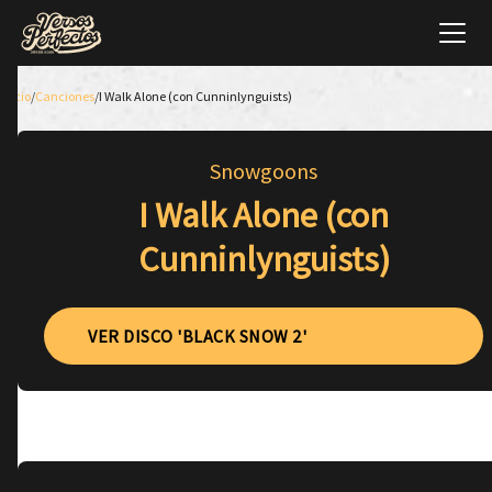
Inicio
/
Canciones
/
I Walk Alone (con Cunninlynguists)
Snowgoons
I Walk Alone (con
Cunninlynguists)
VER DISCO 'BLACK SNOW 2'